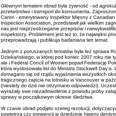
Głównym tematem obrad była żywność - od agrokult
przetwórstwo i transport do konsumenta. Zaprosz
Caron - emerytowany Inspektor Mięsny z Canadian
Inspection Association, przedstawił jak wielkim zag
nas jest nieprzestrzeganie przepisów i niewykwalifi
inspektorzy. Problemem jest też to, że najwięksi pr
przeprowadzają i publikuja badaniana ten temat.
Jednym z poruszanych tematów była też sprawa R
Dziekańskiego, w której pod koniec 2007 roku nie ty
ale i Federal Concil of Women poparł Federację Po
która wystosowała list do Ministra Stockwell Day'a. 
domagano się od rządu wyjaśnienia wszystkich oko
tragicznego zajścia na lotnisku w Vancouver w paź
(niestety do dziś nie otrzymano odpowiedzi). Uczes
wyrażały swe niezadowolenie z powodu próby zataj
sprawy w początkowym okresie śledztwa.
W czasie obrad podjęto szereg rezolucji, dotyczącyc
powietrza czy prewencji w dziedzinie higeny dentys